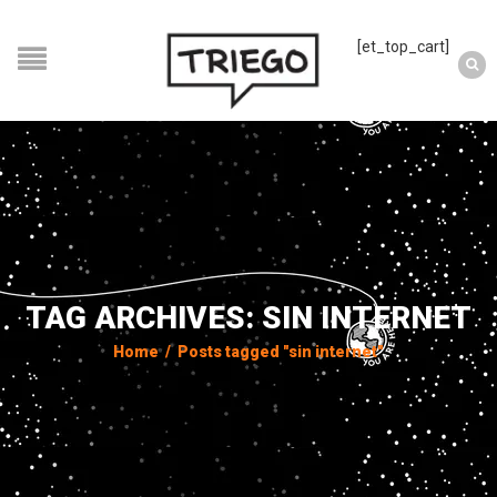
[et_top_cart]
TAG ARCHIVES: SIN INTERNET
Home
/
Posts tagged "sin internet"