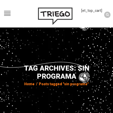
[et_top_cart]
TAG ARCHIVES: SIN
PROGRAMA
Home
/
Posts tagged "sin programa"