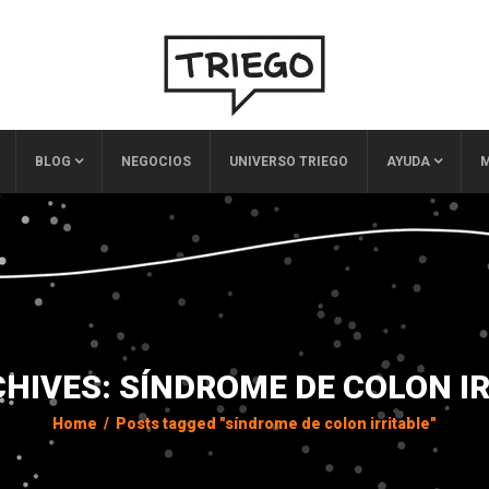
BLOG
NEGOCIOS
UNIVERSO TRIEGO
AYUDA
M
HIVES: SÍNDROME DE COLON I
Home
/
Posts tagged "síndrome de colon irritable"