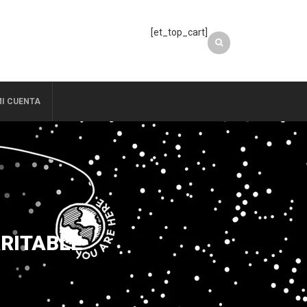
[et_top_cart]
I CUENTA
RRITABLE