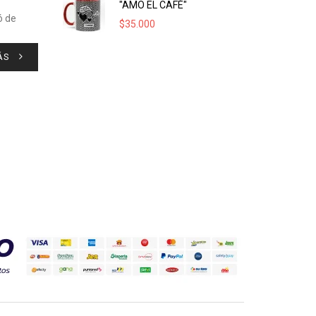
"AMO EL CAFÉ"
ó de
$
35.000
ÁS