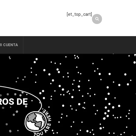
[et_top_cart]
I CUENTA
ROS DE