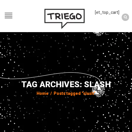
[et_top_cart]
TAG ARCHIVES: SLASH
Home
/
Posts tagged "slash"