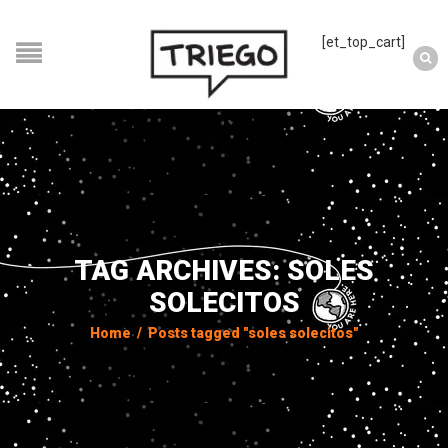
[et_top_cart]
TAG ARCHIVES: SOLES
SOLECITOS
Home
/
Posts tagged "soles solecitos"