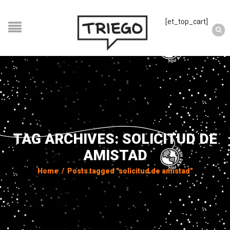
[et_top_cart]
TAG ARCHIVES: SOLICITUD DE
AMISTAD
Home
/
Posts tagged "solicitud de amistad"