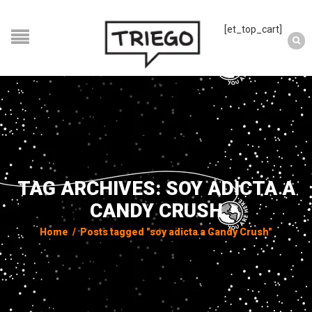
[et_top_cart]
TAG ARCHIVES: SOY ADICTA A
CANDY CRUSH
Home
/
Posts tagged "soy adicta a Candy Crush"