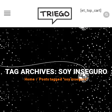
[et_top_cart]
TAG ARCHIVES: SOY INSEGURO
Home
/
Posts tagged "soy inseguro"