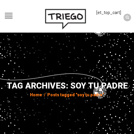
[et_top_cart]
TAG ARCHIVES: SOY TU PADRE
Home
/
Posts tagged "soy tu padre"