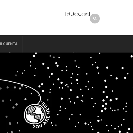
[et_top_cart]
I CUENTA