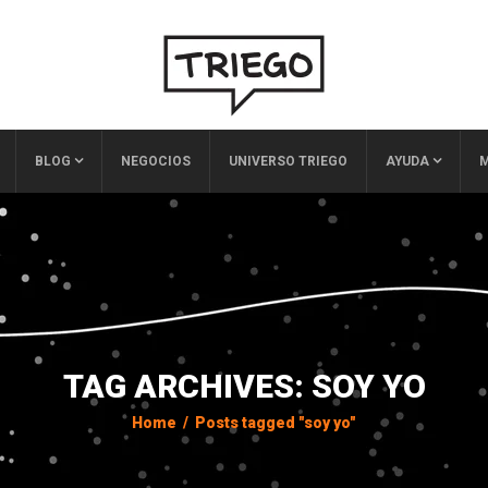
BLOG
NEGOCIOS
UNIVERSO TRIEGO
AYUDA
M
TAG ARCHIVES: SOY YO
Home
/
Posts tagged "soy yo"