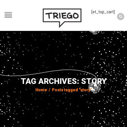
[et_top_cart]
TAG ARCHIVES: STORY
Home
/
Posts tagged "story"