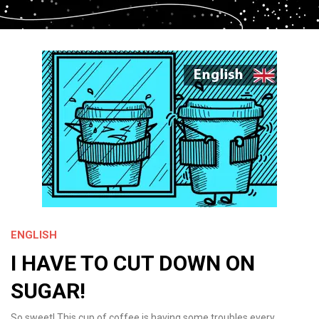
ENGLISH
I HAVE TO CUT DOWN ON
SUGAR!
So sweet! This cup of coffee is having some troubles every