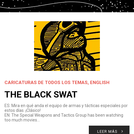
CARICATURAS DE TODOS LOS TEMAS
,
ENGLISH
THE BLACK SWAT
ES: Mira en qué anda el equipo de armas y tácticas especiales por
estos días. ¡Clásico!
EN: The Special Weapons and Tactics Group has been watching
too much movies…
LEER MÁS