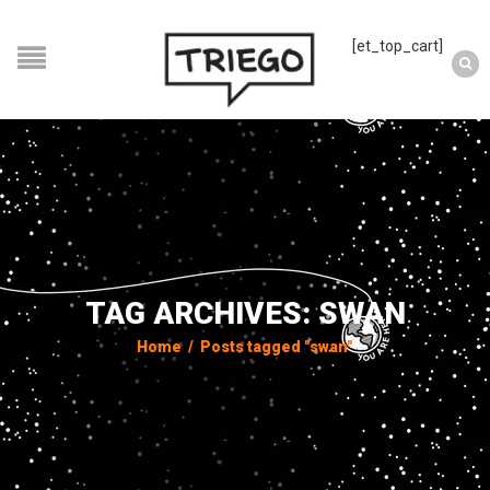
[et_top_cart]
TAG ARCHIVES: SWAN
Home
/
Posts tagged "swan"