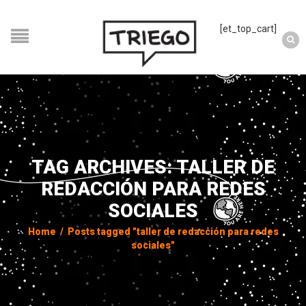
[et_top_cart]
TAG ARCHIVES: TALLER DE
REDACCIÓN PARA REDES
SOCIALES
Home
/
Posts tagged "taller de redacción para redes
sociales"