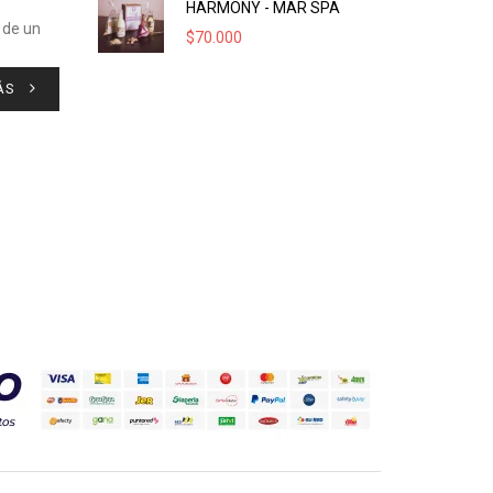
HARMONY - MAR SPA
 de un
$
70.000
ÁS