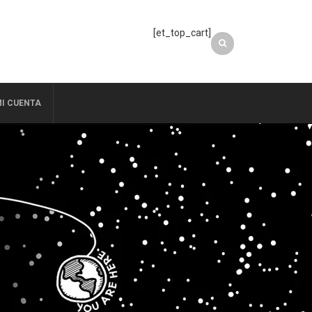
[et_top_cart]
I CUENTA