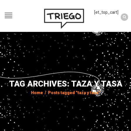
[et_top_cart]
TAG ARCHIVES: TAZA Y TASA
Home
/
Posts tagged "taza y tasa"