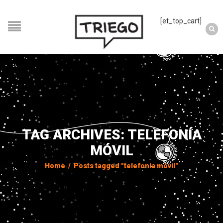
[et_top_cart]
TAG ARCHIVES: TELEFONÍA
MÓVIL
Home
/
Posts tagged "telefonía móvil"