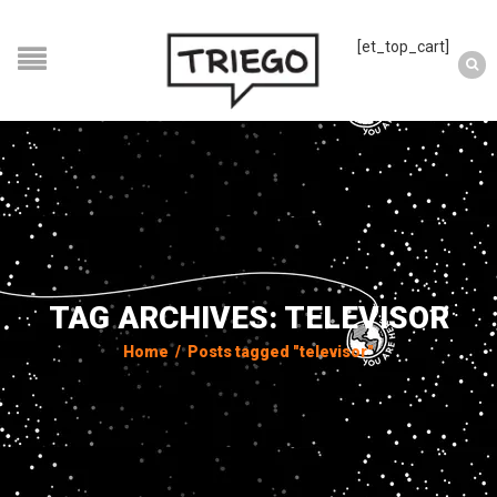
[et_top_cart]
TAG ARCHIVES: TELEVISOR
Home
/
Posts tagged "televisor"