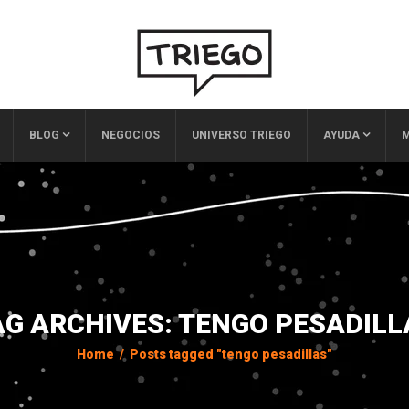
BLOG
NEGOCIOS
UNIVERSO TRIEGO
AYUDA
M
AG ARCHIVES: TENGO PESADILL
Home
/
Posts tagged "tengo pesadillas"