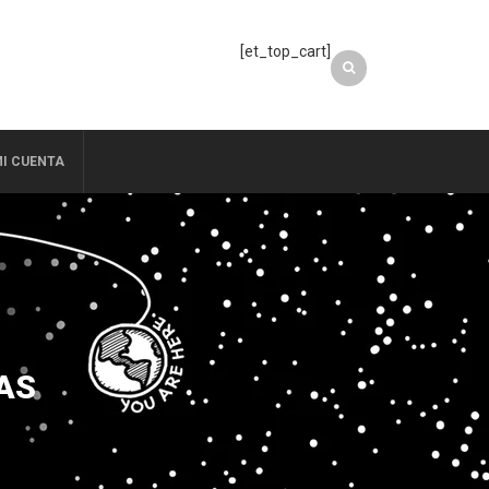
[et_top_cart]
I CUENTA
AS