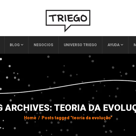
BLOG
NEGOCIOS
UNIVERSO TRIEGO
AYUDA
M
G ARCHIVES: TEORIA DA EVOLU
Home
/
Posts tagged "teoria da evolução"