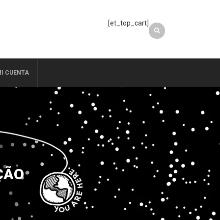
[et_top_cart]
I CUENTA
ÇÃO