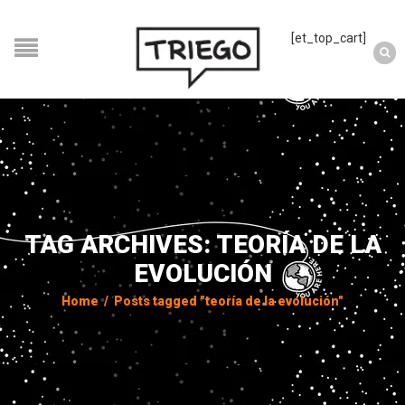
[et_top_cart]
TAG ARCHIVES: TEORÍA DE LA
EVOLUCIÓN
Home
/
Posts tagged "teoría de la evolución"