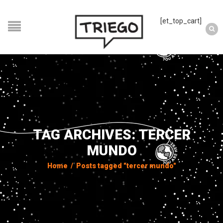
[et_top_cart]
TAG ARCHIVES: TERCER
MUNDO
Home
/
Posts tagged "tercer mundo"