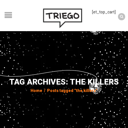
[et_top_cart]
TAG ARCHIVES: THE KILLERS
Home
/
Posts tagged "the killers"