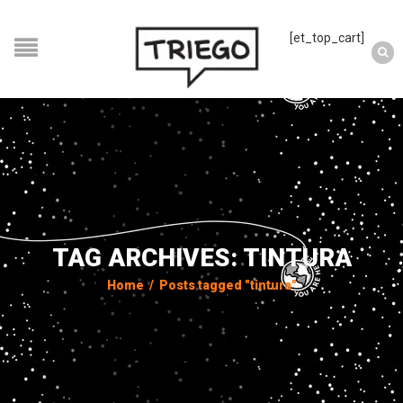
[et_top_cart]
TAG ARCHIVES: TINTURA
Home
/
Posts tagged "tintura"