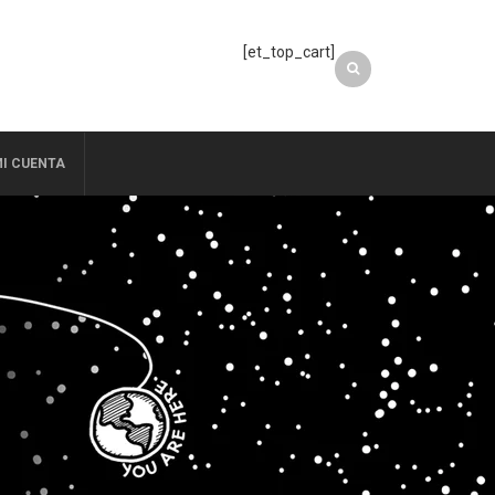
[et_top_cart]
I CUENTA