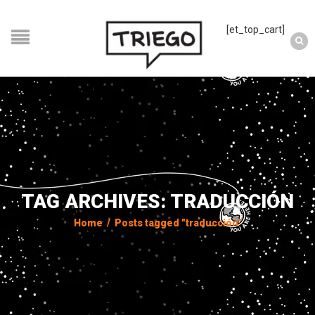
[et_top_cart]
TAG ARCHIVES: TRADUCCIÓN
Home
/
Posts tagged "traducción"