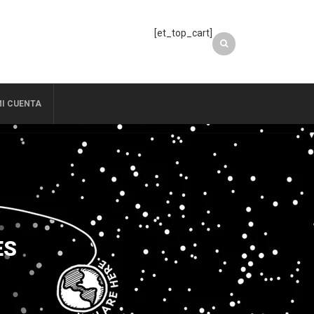
[et_top_cart]
I CUENTA
ES