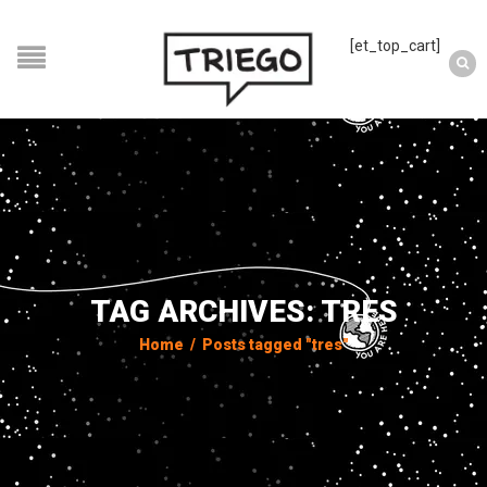
[et_top_cart]
TAG ARCHIVES: TRES
Home
/
Posts tagged "tres"