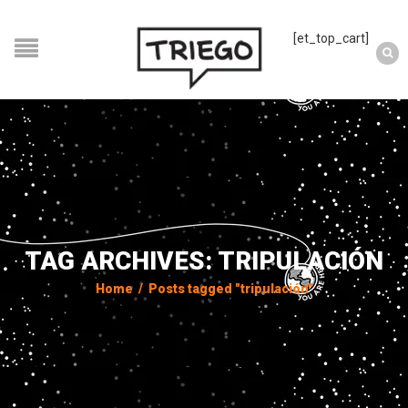
[et_top_cart]
TAG ARCHIVES: TRIPULACIÓN
Home
/
Posts tagged "tripulación"