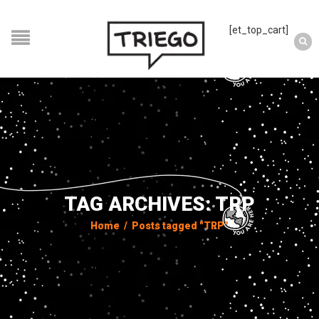
[et_top_cart]
TAG ARCHIVES: TRP
Home
/
Posts tagged "TRP"