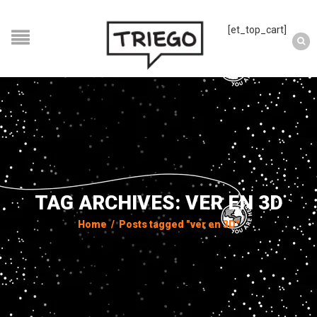
[et_top_cart]
TAG ARCHIVES: VER EN 3D
Home
/
Posts tagged "ver en 3D"