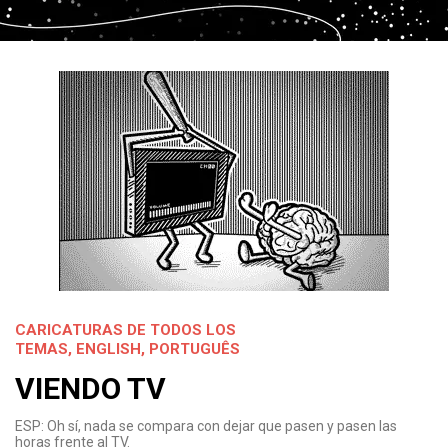
CARICATURAS DE TODOS LOS
TEMAS
,
ENGLISH
,
PORTUGUÊS
VIENDO TV
ESP: Oh sí, nada se compara con dejar que pasen y pasen las
horas frente al TV.