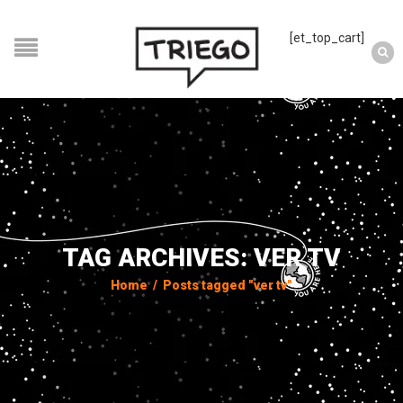
[et_top_cart]
TAG ARCHIVES: VER TV
Home
/
Posts tagged "ver tv"