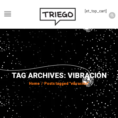
[et_top_cart]
TAG ARCHIVES: VIBRACIÓN
Home
/
Posts tagged "vibración"