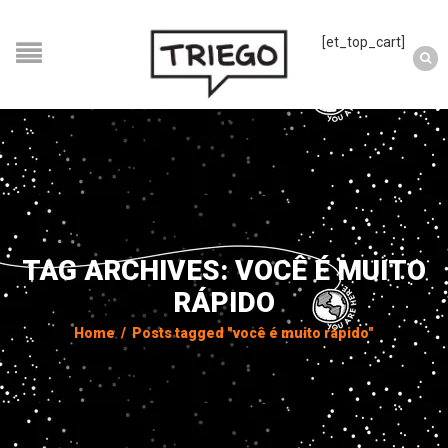
[et_top_cart]
TAG ARCHIVES: VOCÊ É MUITO
RÁPIDO
Home
/
Posts tagged "você é muito rápido"