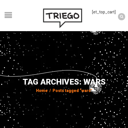
[et_top_cart]
TAG ARCHIVES: WARS
Home
/
Posts tagged "wars"