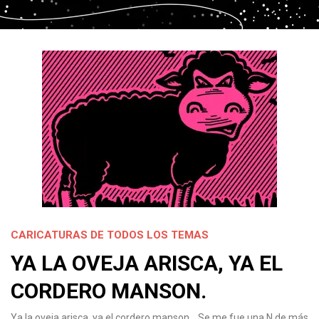
CARICATURAS DE TODOS LOS TEMAS
YA LA OVEJA ARISCA, YA EL
CORDERO MANSON.
Ya la oveja arisca, ya el cordero manson… Se me fue una N de más