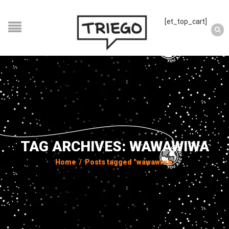
[et_top_cart]
TAG ARCHIVES: WAWAWIWA
Home
/
Posts tagged "wawawiwa"