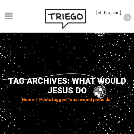
[et_top_cart]
TAG ARCHIVES: WHAT WOULD
JESUS DO
Home
/
Posts tagged "what would jesus do"