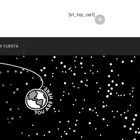
[et_top_cart]
I CUENTA