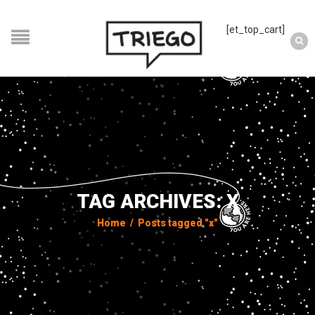
[et_top_cart]
TAG ARCHIVES: X
Home
/
Posts tagged "x"