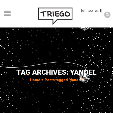
[et_top_cart]
TAG ARCHIVES: YANDEL
Home
/
Posts tagged "yandel"