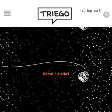
[et_top_cart]
Home
/
diario1