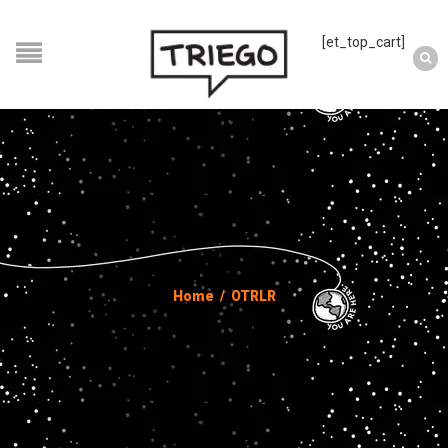
[et_top_cart]
Home
/
OTRLR