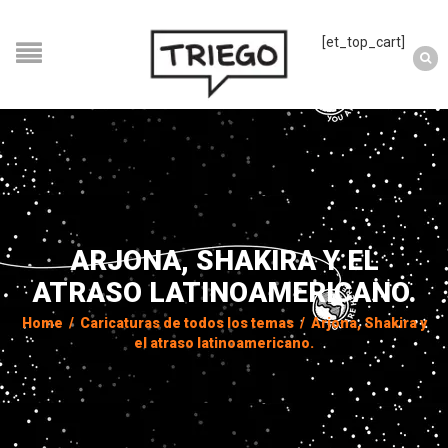
[et_top_cart]
ARJONA, SHAKIRA Y EL
ATRASO LATINOAMERICANO.
Home
/
Caricaturas de todos los temas
/
Arjona, Shakira y
el atraso latinoamericano.