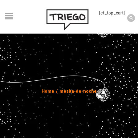
[et_top_cart]
Home
/
mesita-de-noche