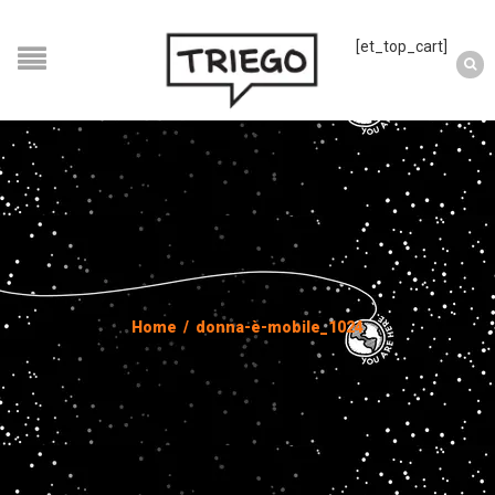
[et_top_cart]
Home
/
donna-è-mobile_1024