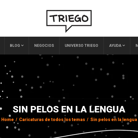
BLOG
NEGOCIOS
UNIVERSO TRIEGO
AYUDA
M
SIN PELOS EN LA LENGUA
Home
/
Caricaturas de todos los temas
/
Sin pelos en la lengua