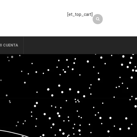
[et_top_cart]
I CUENTA