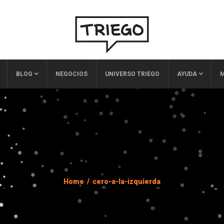
BLOG
NEGOCIOS
UNIVERSO TRIEGO
AYUDA
M
Home
/
cero-a-la-izquierda