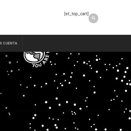
[et_top_cart]
I CUENTA