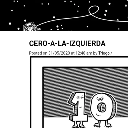
CERO-A-LA-IZQUIERDA
Posted on 31/05/2020 at 12:48 am
by
Triego
/