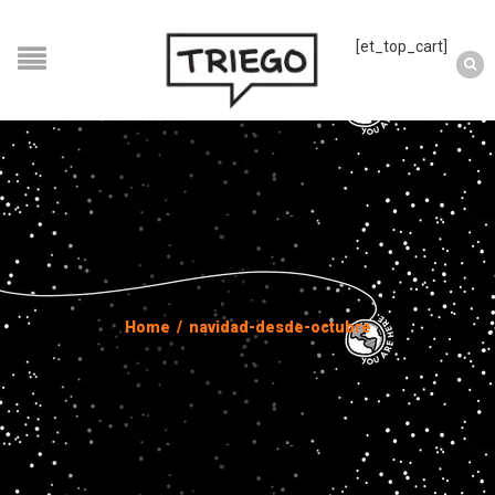
[et_top_cart]
Home
/
navidad-desde-octubre