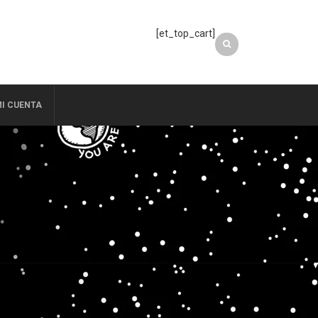
[et_top_cart]
I CUENTA