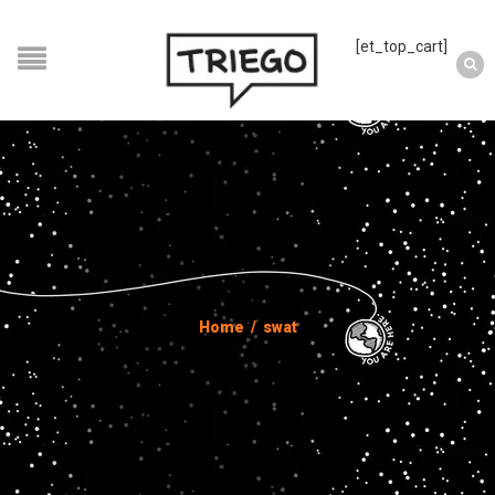
[et_top_cart]
Home
/
swat